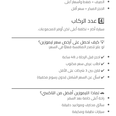
الصيف = ضغط وأسعار أعلى
الحجز المبكر = سعر أقل
4️⃣ عدد الركاب
سيارة أكبر = تكلفة أعلى لكن أوفر للمجموعات.
💡 كيف تحصل على أرخص سعر ليموزين؟
لو عايز تتصدر المنافسة فعليًا في السعر:
✔️ احجز قبل الرحلة بـ 48 ساعة
✔️ اطلب عرض سعر مكتوب
✔️ قارن بين 3 شركات على الأقل
✔️ اسأل عن السعر الشامل (بدون رسوم مخفية)
🚗 لماذا الليموزين أفضل من التاكسي؟
راحة أعلى خاصة بعد السفر
سائق محترف ومواعيد دقيقة
سيارات نظيفة ومكيفة