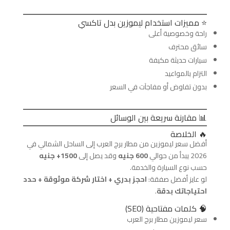
⭐ مميزات استخدام ليموزين بدل تاكسي
راحة وخصوصية أعلى
سائق محترف
سيارات حديثة مكيفة
التزام بالمواعيد
بدون تفاوض أو مفاجآت في السعر
📊 مقارنة سريعة بين الوسائل
🔥 الخلاصة
أفضل سعر ليموزين من مطار برج العرب إلى الساحل الشمالي في
2026 يبدأ من حوالي
600 جنيه
وقد يصل إلى
1500+ جنيه
حسب نوع السيارة والخدمة.
لو عايز أفضل صفقة:
احجز بدري + اختار شركة موثوقة + حدد
احتياجاتك بدقة
.
🧠 كلمات مفتاحية (SEO)
سعر ليموزين مطار برج العرب