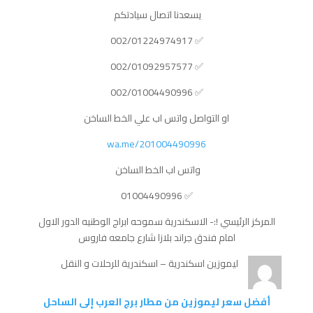
يسعدنا اتصال سيادتكم
✅️ 002/01224974917
✅️ 002/01092957577
✅️ 002/01004490996
او التواصل واتس اب علي الخط الساخن
wa.me/201004490996
واتس اب الخط الساخن
✅️ 01004490996
المركز الرئيسي !:- الاسكندرية سموحه ابراج الوطنيه الدور الاول
امام فندق جراند بلازا شارع جامعه فاروس
ليموزين اسكندرية – اسكندرية للرحلات و النقل
أفضل سعر ليموزين من مطار برج العرب إلى الساحل