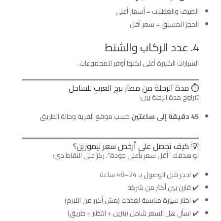
الصيف والعطلات = أسعار أعلى
الحجز المسبق = سعر أقل
4. عدد الركاب والشنط
السيارات الكبيرة أغلى لكنها أوفر للمجموعات.
⏱️ مدة الرحلة من مطار برج العرب للساحل
تتراوح مدة الرحلة بين:
45 دقيقة إلى ساعتين
حسب موقع القرية وحالة الطريق
💡 كيف تحصل على أرخص سعر ليموزين؟
لو هدفك “أقل سعر بأعلى جودة”، ركز على النقاط دي:
✔️ احجز قبل الوصول بـ 24–48 ساعة
✔️ قارن بين أكثر من شركة
✔️ اختار سيارة مناسبة لعددك (مش أكبر من اللازم)
✔️ اسأل هل السعر شامل (بنزين + انتظار + طريق)