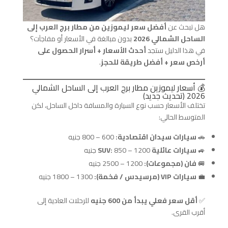
هل تبحث عن
أفضل سعر ليموزين من مطار برج العرب إلى
الساحل الشمالي 2026
بدون مبالغة في الأسعار أو مفاجآت؟
في هذا الدليل ستجد
أحدث الأسعار + أسرار الحصول على
أرخص سعر + أفضل طريقة للحجز
.
💰 أسعار ليموزين مطار برج العرب إلى الساحل الشمالي
2026 (تحديث جديد)
تختلف الأسعار حسب نوع السيارة والمسافة داخل الساحل، لكن
المتوسط الحالي:
🚗
سيارات سيدان اقتصادية:
600 – 800 جنيه
🚙
سيارات عائلية SUV:
850 – 1200 جنيه
🚐
فان (مجموعات):
1200 – 2500 جنيه
💼
سيارات VIP (مرسيدس / فخمة):
1300 – 1800 جنيه
✅
أقل سعر فعلي يبدأ من 600 جنيه
للرحلات العادية إلى
أقرب القرى.