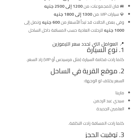
🚐 فان للمجموعات: من
1200 إلى 2500 جنيه
💎 سيارات VIP: من
1300 إلى 1800 جنيه
وفي بعض الحالات قد تبدأ الأسعار من
600 جنيه
وتصل إلى
1000 جنيه
للرحلات العادية حسب المسافة داخل الساحل
📍 العوامل التي تحدد سعر الليموزين
1. نوع السيارة
كلما زادت فخامة السيارة (مثل مرسيدس أو VIP) زاد السعر.
2. موقع القرية في الساحل
السعر يختلف لو الوجهة:
مارينا
سيدي عبد الرحمن
العلمين الجديدة
كلما زادت المسافة زادت التكلفة.
3. توقيت الحجز