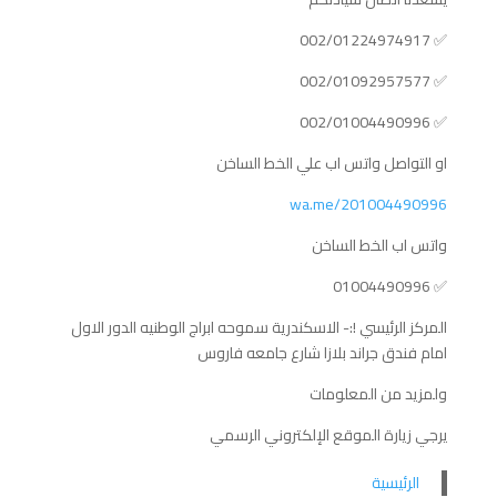
✅️ 002/01224974917
✅️ 002/01092957577
✅️ 002/01004490996
او التواصل واتس اب علي الخط الساخن
wa.me/201004490996
واتس اب الخط الساخن
✅️ 01004490996
المركز الرئيسي !:- الاسكندرية سموحه ابراج الوطنيه الدور الاول
امام فندق جراند بلازا شارع جامعه فاروس
ولمزيد من المعلومات
يرجي زيارة الموقع الإلكتروني الرسمي
الرئيسية