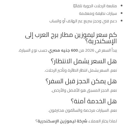
متابعة الرحلات الجوية تلقائيًا
سيارات نظيفة ومعقمة
دعم فني وحجز سريع عبر الهاتف أو واتساب
كم سعر ليموزين مطار برج العرب إلى
الإسكندرية؟
يبدأ السعر في 2026 من
600 جنيه مصري
حسب نوع السيارة.
هل السعر يشمل الانتظار؟
نعم، السعر يشمل انتظار الطائرة وتأخير الرحلات.
هل يمكن الحجز قبل السفر؟
نعم، الحجز المسبق هو الأفضل والأرخص.
هل الخدمة آمنة؟
نعم، السيارات مرخصة والسائقون محترفون.
لماذا يختار العملاء
شركة ليموزين الإسكندرية
؟