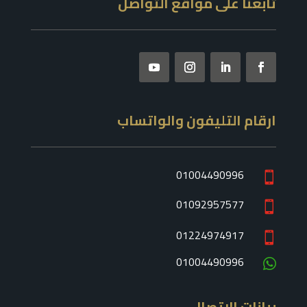
تابعنا على مواقع التواصل
ارقام التليفون والواتساب
01004490996

01092957577

01224974917

01004490996

بيانات الاتصال